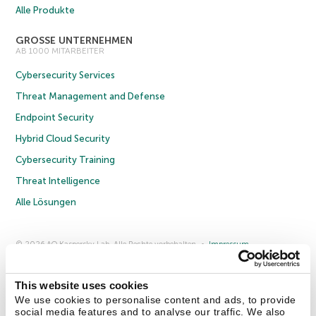
Alle Produkte
GROSSE UNTERNEHMEN
AB 1000 MITARBEITER
Cybersecurity Services
Threat Management and Defense
Endpoint Security
Hybrid Cloud Security
Cybersecurity Training
Threat Intelligence
Alle Lösungen
© 2026 AO Kaspersky Lab. Alle Rechte vorbehalten.
Impressum
Datenschutzrichtlinie
Lizenzvereinbarung B2C
Lizenzvereinbarung B2B
Anmeldung zum Business-Newsletter
Anmeldung zum Newsletter für B2B-Vertriebspartner
Cookies
This website uses cookies
We use cookies to personalise content and ads, to provide
social media features and to analyse our traffic. We also
Kontakt
Über uns
Partner
Blog
Weitere Informationen