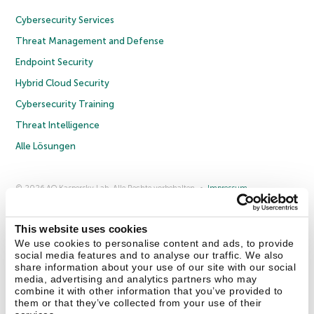
Cybersecurity Services
Threat Management and Defense
Endpoint Security
Hybrid Cloud Security
Cybersecurity Training
Threat Intelligence
Alle Lösungen
© 2026 AO Kaspersky Lab. Alle Rechte vorbehalten.
Impressum
Datenschutzrichtlinie
Lizenzvereinbarung B2C
Lizenzvereinbarung B2B
Anmeldung zum Business-Newsletter
Anmeldung zum Newsletter für B2B-Vertriebspartner
Cookies
This website uses cookies
We use cookies to personalise content and ads, to provide
social media features and to analyse our traffic. We also
Kontakt
Über uns
Partner
Blog
Weitere Informationen
share information about your use of our site with our social
Pressemitteilungen
media, advertising and analytics partners who may
combine it with other information that you’ve provided to
them or that they’ve collected from your use of their
Securelist
Eugene Personal Blog
Enzyklopädie