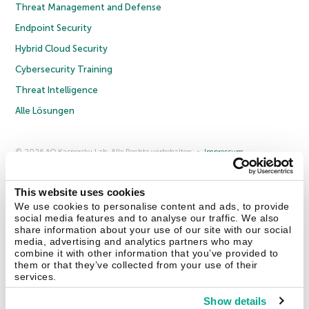
Threat Management and Defense
Endpoint Security
Hybrid Cloud Security
Cybersecurity Training
Threat Intelligence
Alle Lösungen
© 2026 AO Kaspersky Lab. Alle Rechte vorbehalten.
Impressum
Datenschutzrichtlinie
Lizenzvereinbarung B2C
Lizenzvereinbarung B2B
Anmeldung zum Business-Newsletter
Anmeldung zum Newsletter für B2B-Vertriebspartner
Cookies
This website uses cookies
We use cookies to personalise content and ads, to provide
social media features and to analyse our traffic. We also
Kontakt
Über uns
Partner
Blog
Weitere Informationen
share information about your use of our site with our social
Pressemitteilungen
media, advertising and analytics partners who may
combine it with other information that you’ve provided to
them or that they’ve collected from your use of their
Securelist
Eugene Personal Blog
Enzyklopädie
services.
Show details