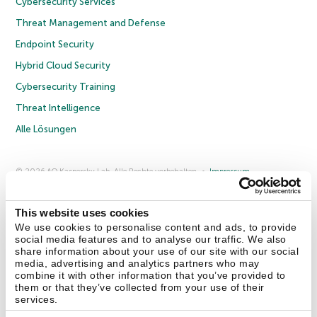
Cybersecurity Services
Threat Management and Defense
Endpoint Security
Hybrid Cloud Security
Cybersecurity Training
Threat Intelligence
Alle Lösungen
© 2026 AO Kaspersky Lab. Alle Rechte vorbehalten.
Impressum
Datenschutzrichtlinie
Lizenzvereinbarung B2C
Lizenzvereinbarung B2B
Anmeldung zum Business-Newsletter
Anmeldung zum Newsletter für B2B-Vertriebspartner
Cookies
This website uses cookies
We use cookies to personalise content and ads, to provide
social media features and to analyse our traffic. We also
Kontakt
Über uns
Partner
Blog
Weitere Informationen
share information about your use of our site with our social
Pressemitteilungen
media, advertising and analytics partners who may
combine it with other information that you’ve provided to
them or that they’ve collected from your use of their
Securelist
Eugene Personal Blog
Enzyklopädie
services.