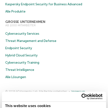
Kaspersky Endpoint Security for Business Advanced
Alle Produkte
GROSSE UNTERNEHMEN
AB 1000 MITARBEITER
Cybersecurity Services
Threat Management and Defense
Endpoint Security
Hybrid Cloud Security
Cybersecurity Training
Threat Intelligence
Alle Lösungen
© 2026 AO Kaspersky Lab. Alle Rechte vorbehalten.
Impressum
Datenschutzrichtlinie
Lizenzvereinbarung B2C
Lizenzvereinbarung B2B
Anmeldung zum Business-Newsletter
Anmeldung zum Newsletter für B2B-Vertriebspartner
Cookies
This website uses cookies