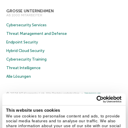
GROSSE UNTERNEHMEN
AB 1000 MITARBEITER
Cybersecurity Services
Threat Management and Defense
Endpoint Security
Hybrid Cloud Security
Cybersecurity Training
Threat Intelligence
Alle Lösungen
© 2026 AO Kaspersky Lab. Alle Rechte vorbehalten.
Impressum
Datenschutzrichtlinie
Lizenzvereinbarung B2C
Lizenzvereinbarung B2B
Anmeldung zum Business-Newsletter
Anmeldung zum Newsletter für B2B-Vertriebspartner
Cookies
This website uses cookies
We use cookies to personalise content and ads, to provide
social media features and to analyse our traffic. We also
Kontakt
Über uns
Partner
Blog
Weitere Informationen
share information about your use of our site with our social
Pressemitteilungen