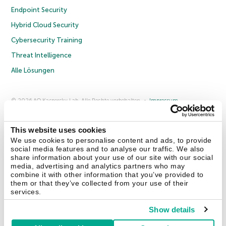
Endpoint Security
Hybrid Cloud Security
Cybersecurity Training
Threat Intelligence
Alle Lösungen
© 2026 AO Kaspersky Lab. Alle Rechte vorbehalten.
Impressum
Datenschutzrichtlinie
Lizenzvereinbarung B2C
Lizenzvereinbarung B2B
Anmeldung zum Business-Newsletter
Anmeldung zum Newsletter für B2B-Vertriebspartner
Cookies
This website uses cookies
We use cookies to personalise content and ads, to provide
social media features and to analyse our traffic. We also
Kontakt
Über uns
Partner
Blog
Weitere Informationen
share information about your use of our site with our social
Pressemitteilungen
media, advertising and analytics partners who may
combine it with other information that you’ve provided to
them or that they’ve collected from your use of their
Securelist
Eugene Personal Blog
Enzyklopädie
services.
Show details