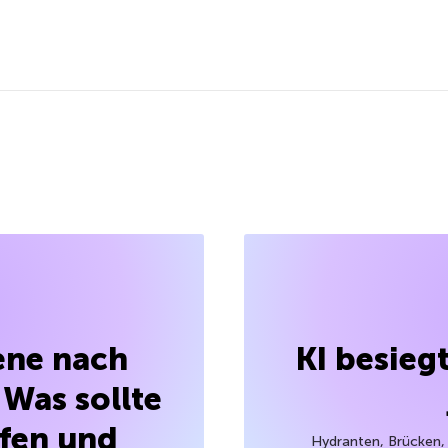
ene nach
KI besie
 Was sollte
fen und
Hydranten, Brücken, 