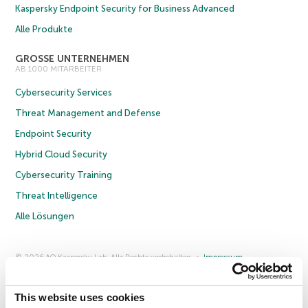
Kaspersky Endpoint Security for Business Advanced
Alle Produkte
GROSSE UNTERNEHMEN
AB 1000 MITARBEITER
Cybersecurity Services
Threat Management and Defense
Endpoint Security
Hybrid Cloud Security
Cybersecurity Training
Threat Intelligence
Alle Lösungen
© 2026 AO Kaspersky Lab. Alle Rechte vorbehalten.
Impressum
Datenschutzrichtlinie
Lizenzvereinbarung B2C
Lizenzvereinbarung B2B
Anmeldung zum Business-Newsletter
Anmeldung zum Newsletter für B2B-Vertriebspartner
Cookies
This website uses cookies