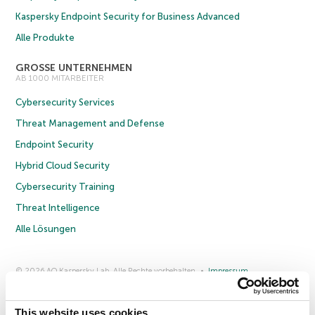
Kaspersky Endpoint Security for Business Advanced
Alle Produkte
GROSSE UNTERNEHMEN
AB 1000 MITARBEITER
Cybersecurity Services
Threat Management and Defense
Endpoint Security
Hybrid Cloud Security
Cybersecurity Training
Threat Intelligence
Alle Lösungen
© 2026 AO Kaspersky Lab. Alle Rechte vorbehalten.
Impressum
Datenschutzrichtlinie
Lizenzvereinbarung B2C
Lizenzvereinbarung B2B
Anmeldung zum Business-Newsletter
Anmeldung zum Newsletter für B2B-Vertriebspartner
Cookies
This website uses cookies