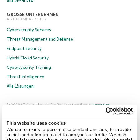
Alle Produkte
GROSSE UNTERNEHMEN
AB 1000 MITARBEITER
Cybersecurity Services
Threat Management and Defense
Endpoint Security
Hybrid Cloud Security
Cybersecurity Training
Threat Intelligence
Alle Lösungen
© 2026 AO Kaspersky Lab. Alle Rechte vorbehalten.
Impressum
Datenschutzrichtlinie
Lizenzvereinbarung B2C
Lizenzvereinbarung B2B
Anmeldung zum Business-Newsletter
Anmeldung zum Newsletter für B2B-Vertriebspartner
Cookies
This website uses cookies
We use cookies to personalise content and ads, to provide
social media features and to analyse our traffic. We also
Kontakt
Über uns
Partner
Blog
Weitere Informationen