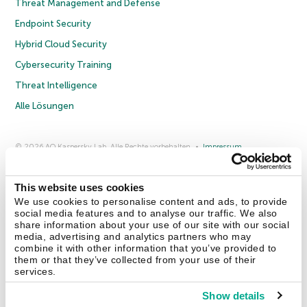
Threat Management and Defense
Endpoint Security
Hybrid Cloud Security
Cybersecurity Training
Threat Intelligence
Alle Lösungen
© 2026 AO Kaspersky Lab. Alle Rechte vorbehalten.
Impressum
Datenschutzrichtlinie
Lizenzvereinbarung B2C
Lizenzvereinbarung B2B
Anmeldung zum Business-Newsletter
Anmeldung zum Newsletter für B2B-Vertriebspartner
Cookies
This website uses cookies
We use cookies to personalise content and ads, to provide
social media features and to analyse our traffic. We also
Kontakt
Über uns
Partner
Blog
Weitere Informationen
share information about your use of our site with our social
Pressemitteilungen
media, advertising and analytics partners who may
combine it with other information that you’ve provided to
them or that they’ve collected from your use of their
Securelist
Eugene Personal Blog
Enzyklopädie
services.
Show details