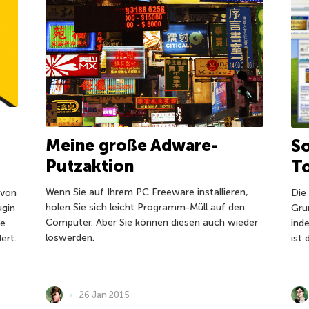
Meine große Adware-
So
Putzaktion
To
Wenn Sie auf Ihrem PC Freeware installieren,
 von
Die
holen Sie sich leicht Programm-Müll auf den
ugin
Gru
Computer. Aber Sie können diesen auch wieder
te
ind
loswerden.
ert.
ist 
26 Jan 2015