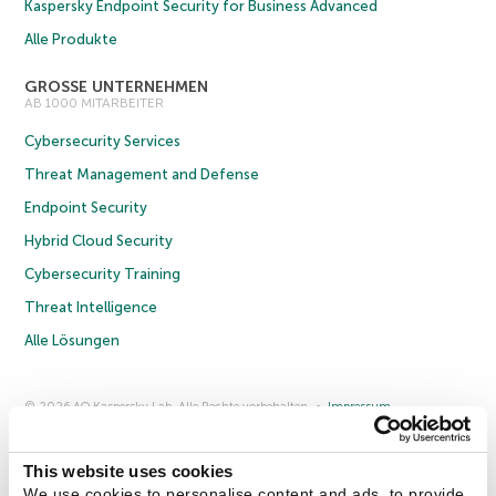
Kaspersky Endpoint Security for Business Advanced
Alle Produkte
GROSSE UNTERNEHMEN
AB 1000 MITARBEITER
Cybersecurity Services
Threat Management and Defense
Endpoint Security
Hybrid Cloud Security
Cybersecurity Training
Threat Intelligence
Alle Lösungen
© 2026 AO Kaspersky Lab. Alle Rechte vorbehalten.
Impressum
Datenschutzrichtlinie
Lizenzvereinbarung B2C
Lizenzvereinbarung B2B
Anmeldung zum Business-Newsletter
Anmeldung zum Newsletter für B2B-Vertriebspartner
Cookies
This website uses cookies
We use cookies to personalise content and ads, to provide