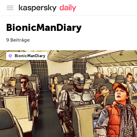
Offizieller Blog von Kaspersky
BionicManDiary
9 Beiträge
BionicManDiary