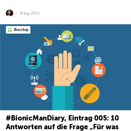
8 Sep 2015
Biochip
#BionicManDiary, Eintrag 005: 10
Antworten auf die Frage „Für was