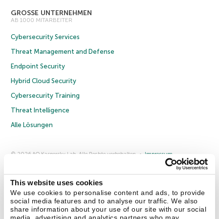
GROSSE UNTERNEHMEN
AB 1000 MITARBEITER
Cybersecurity Services
Threat Management and Defense
Endpoint Security
Hybrid Cloud Security
Cybersecurity Training
Threat Intelligence
Alle Lösungen
© 2026 AO Kaspersky Lab. Alle Rechte vorbehalten.
Impressum
Datenschutzrichtlinie
Lizenzvereinbarung B2C
Lizenzvereinbarung B2B
Anmeldung zum Business-Newsletter
Anmeldung zum Newsletter für B2B-Vertriebspartner
Cookies
This website uses cookies
We use cookies to personalise content and ads, to provide
social media features and to analyse our traffic. We also
Kontakt
Über uns
Partner
Blog
Weitere Informationen
share information about your use of our site with our social
Pressemitteilungen
media, advertising and analytics partners who may