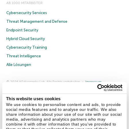
AB 1000 MITARBEITER
Cybersecurity Services
Threat Management and Defense
Endpoint Security
Hybrid Cloud Security
Cybersecurity Training
Threat Intelligence
Alle Lösungen
© 2026 AO Kaspersky Lab. Alle Rechte vorbehalten.
Impressum
Datenschutzrichtlinie
Lizenzvereinbarung B2C
Lizenzvereinbarung B2B
Anmeldung zum Business-Newsletter
Anmeldung zum Newsletter für B2B-Vertriebspartner
Cookies
This website uses cookies
We use cookies to personalise content and ads, to provide
social media features and to analyse our traffic. We also
Kontakt
Über uns
Partner
Blog
Weitere Informationen
share information about your use of our site with our social
Pressemitteilungen
media, advertising and analytics partners who may
combine it with other information that you’ve provided to