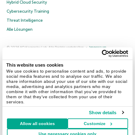
Hybrid Cloud Security
Cybersecurity Training
Threat Intelligence
Alle Lösungen
© 2026 AO Kaspersky Lab. Alle Rechte vorbehalten.
Impressum
Datenschutzrichtlinie
Lizenzvereinbarung B2C
Lizenzvereinbarung B2B
Anmeldung zum Business-Newsletter
Anmeldung zum Newsletter für B2B-Vertriebspartner
Cookies
This website uses cookies
We use cookies to personalise content and ads, to provide
social media features and to analyse our traffic. We also
Kontakt
Über uns
Partner
Blog
Weitere Informationen
share information about your use of our site with our social
Pressemitteilungen
media, advertising and analytics partners who may
combine it with other information that you’ve provided to
them or that they’ve collected from your use of their
Securelist
Eugene Personal Blog
Enzyklopädie
services.
Show details
Allow all cookies
Customize
Deutschland & Schweiz
Use necessary cookies only