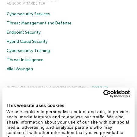
AB 1000 MITARBEITER
Cybersecurity Services
Threat Management and Defense
Endpoint Security
Hybrid Cloud Security
Cybersecurity Training
Threat Intelligence
Alle Lösungen
© 2026 AO Kaspersky Lab. Alle Rechte vorbehalten.
Impressum
Datenschutzrichtlinie
Lizenzvereinbarung B2C
Lizenzvereinbarung B2B
Anmeldung zum Business-Newsletter
Anmeldung zum Newsletter für B2B-Vertriebspartner
Cookies
This website uses cookies
We use cookies to personalise content and ads, to provide
social media features and to analyse our traffic. We also
Kontakt
Über uns
Partner
Blog
Weitere Informationen
share information about your use of our site with our social
Pressemitteilungen
media, advertising and analytics partners who may
combine it with other information that you’ve provided to