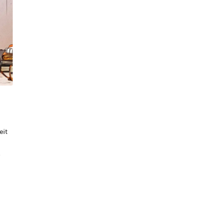
eit
.