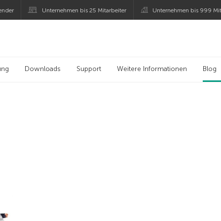
ender
Unternehmen bis 25 Mitarbeiter
Unternehmen bis 999 Mit
 Kaspersky
ung
Downloads
Support
Weitere Informationen
Blog