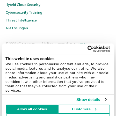
Hybrid Cloud Security
Cybersecurity Training
Threat Intelligence
Alle Lösungen
© 2026 AO Kaspersky Lab. Alle Rechte vorbehalten.
Impressum
Datenschutzrichtlinie
Lizenzvereinbarung B2C
Lizenzvereinbarung B2B
Anmeldung zum Business-Newsletter
Anmeldung zum Newsletter für B2B-Vertriebspartner
Cookies
This website uses cookies
We use cookies to personalise content and ads, to provide
social media features and to analyse our traffic. We also
Kontakt
Über uns
Partner
Blog
Weitere Informationen
share information about your use of our site with our social
Pressemitteilungen
media, advertising and analytics partners who may
combine it with other information that you’ve provided to
them or that they’ve collected from your use of their
Securelist
Eugene Personal Blog
Enzyklopädie
services.
Show details
Allow all cookies
Customize
Deutschland & Schweiz