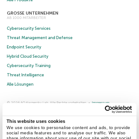
GROSSE UNTERNEHMEN
AB 1000 MITARBEITER
Cybersecurity Services
Threat Management and Defense
Endpoint Security
Hybrid Cloud Security
Cybersecurity Training
Threat Intelligence
Alle Lösungen
© 2026 AO Kaspersky Lab. Alle Rechte vorbehalten.
Impressum
Datenschutzrichtlinie
Lizenzvereinbarung B2C
Lizenzvereinbarung B2B
Anmeldung zum Business-Newsletter
Anmeldung zum Newsletter für B2B-Vertriebspartner
Cookies
This website uses cookies
We use cookies to personalise content and ads, to provide
social media features and to analyse our traffic. We also
Kontakt
Über uns
Partner
Blog
Weitere Informationen
share information about your use of our site with our social
Pressemitteilungen