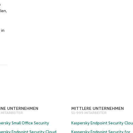
n
len,
s
 in
EINE UNTERNEHMEN
MITTLERE UNTERNEHMEN
0 MITARBEITER
51-999 MITARBEITER
ersky Small Office Security
Kaspersky Endpoint Security Clo
persky Endpoint Security Cloud
Kaspersky Endpoint Security for