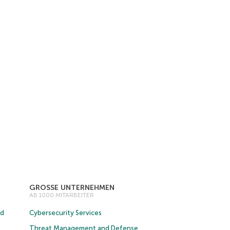
GROSSE UNTERNEHMEN
AB 1000 MITARBEITER
ud
Cybersecurity Services
Threat Management and Defense