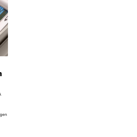
n
A
igen