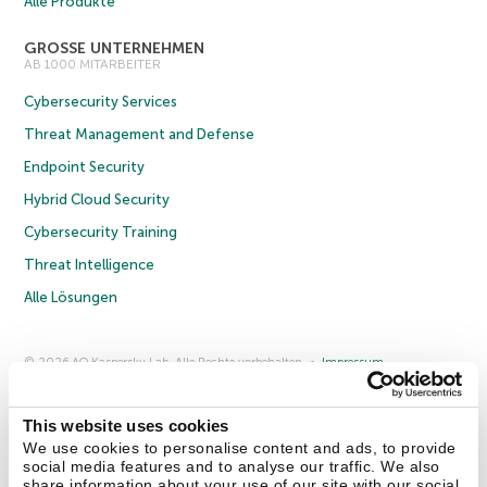
Alle Produkte
GROSSE UNTERNEHMEN
AB 1000 MITARBEITER
Cybersecurity Services
Threat Management and Defense
Endpoint Security
Hybrid Cloud Security
Cybersecurity Training
Threat Intelligence
Alle Lösungen
© 2026 AO Kaspersky Lab. Alle Rechte vorbehalten.
Impressum
Datenschutzrichtlinie
Lizenzvereinbarung B2C
Lizenzvereinbarung B2B
Anmeldung zum Business-Newsletter
Anmeldung zum Newsletter für B2B-Vertriebspartner
Cookies
This website uses cookies
We use cookies to personalise content and ads, to provide
social media features and to analyse our traffic. We also
Kontakt
Über uns
Partner
Blog
Weitere Informationen
share information about your use of our site with our social