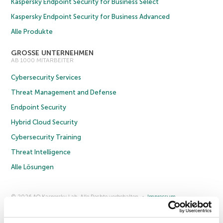
Kaspersky Endpoint Security for Business Select
Kaspersky Endpoint Security for Business Advanced
Alle Produkte
GROSSE UNTERNEHMEN
AB 1000 MITARBEITER
Cybersecurity Services
Threat Management and Defense
Endpoint Security
Hybrid Cloud Security
Cybersecurity Training
Threat Intelligence
Alle Lösungen
© 2026 AO Kaspersky Lab. Alle Rechte vorbehalten.
Impressum
Datenschutzrichtlinie
Lizenzvereinbarung B2C
Lizenzvereinbarung B2B
Anmeldung zum Business-Newsletter
Anmeldung zum Newsletter für B2B-Vertriebspartner
Cookies