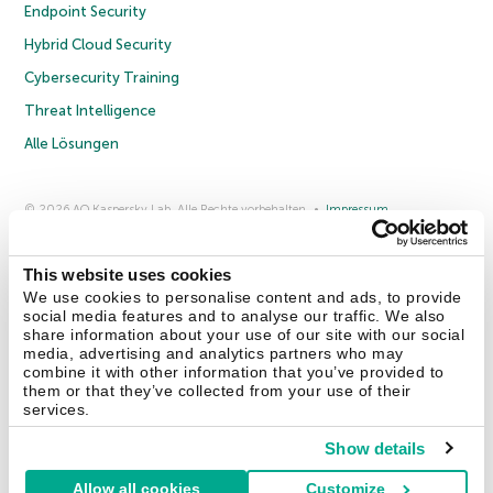
Endpoint Security
Hybrid Cloud Security
Cybersecurity Training
Threat Intelligence
Alle Lösungen
© 2026 AO Kaspersky Lab. Alle Rechte vorbehalten.
Impressum
Datenschutzrichtlinie
Lizenzvereinbarung B2C
Lizenzvereinbarung B2B
Anmeldung zum Business-Newsletter
Anmeldung zum Newsletter für B2B-Vertriebspartner
Cookies
This website uses cookies
We use cookies to personalise content and ads, to provide
social media features and to analyse our traffic. We also
Kontakt
Über uns
Partner
Blog
Weitere Informationen
share information about your use of our site with our social
Pressemitteilungen
media, advertising and analytics partners who may
combine it with other information that you’ve provided to
them or that they’ve collected from your use of their
Securelist
Eugene Personal Blog
Enzyklopädie
services.
Show details
Allow all cookies
Customize