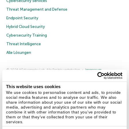
Cybersecurity Services
Threat Management and Defense
Endpoint Security
Hybrid Cloud Security
Cybersecurity Training
Threat Intelligence
Alle Lösungen
© 2026 AO Kaspersky Lab. Alle Rechte vorbehalten.
Impressum
Datenschutzrichtlinie
Lizenzvereinbarung B2C
Lizenzvereinbarung B2B
Anmeldung zum Business-Newsletter
Anmeldung zum Newsletter für B2B-Vertriebspartner
Cookies
This website uses cookies
We use cookies to personalise content and ads, to provide
social media features and to analyse our traffic. We also
Kontakt
Über uns
Partner
Blog
Weitere Informationen
share information about your use of our site with our social
Pressemitteilungen
media, advertising and analytics partners who may
combine it with other information that you’ve provided to
them or that they’ve collected from your use of their
Securelist
Eugene Personal Blog
Enzyklopädie
services.