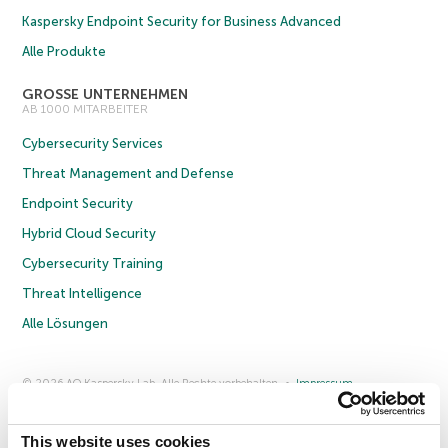
Kaspersky Endpoint Security for Business Advanced
Alle Produkte
GROSSE UNTERNEHMEN
AB 1000 MITARBEITER
Cybersecurity Services
Threat Management and Defense
Endpoint Security
Hybrid Cloud Security
Cybersecurity Training
Threat Intelligence
Alle Lösungen
© 2026 AO Kaspersky Lab. Alle Rechte vorbehalten.
Impressum
Datenschutzrichtlinie
Lizenzvereinbarung B2C
Lizenzvereinbarung B2B
Anmeldung zum Business-Newsletter
Anmeldung zum Newsletter für B2B-Vertriebspartner
Cookies
This website uses cookies