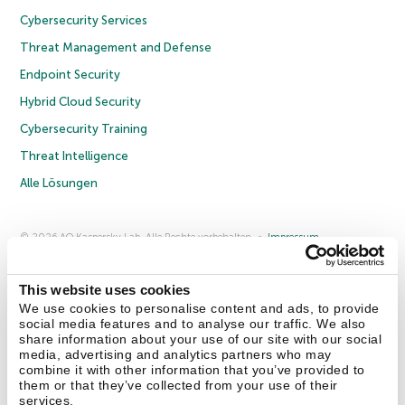
Cybersecurity Services
Threat Management and Defense
Endpoint Security
Hybrid Cloud Security
Cybersecurity Training
Threat Intelligence
Alle Lösungen
© 2026 AO Kaspersky Lab. Alle Rechte vorbehalten.
Impressum
Datenschutzrichtlinie
Lizenzvereinbarung B2C
Lizenzvereinbarung B2B
Anmeldung zum Business-Newsletter
Anmeldung zum Newsletter für B2B-Vertriebspartner
Cookies
This website uses cookies
We use cookies to personalise content and ads, to provide
social media features and to analyse our traffic. We also
Kontakt
Über uns
Partner
Blog
Weitere Informationen
share information about your use of our site with our social
Pressemitteilungen
media, advertising and analytics partners who may
combine it with other information that you’ve provided to
them or that they’ve collected from your use of their
Securelist
Eugene Personal Blog
Enzyklopädie
services.