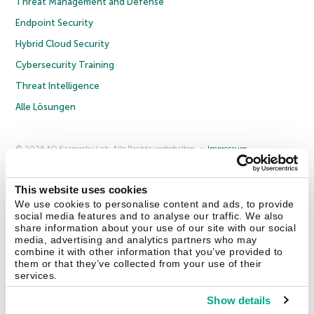
Threat Management and Defense
Endpoint Security
Hybrid Cloud Security
Cybersecurity Training
Threat Intelligence
Alle Lösungen
© 2026 AO Kaspersky Lab. Alle Rechte vorbehalten.
Impressum
Datenschutzrichtlinie
Lizenzvereinbarung B2C
Lizenzvereinbarung B2B
Anmeldung zum Business-Newsletter
Anmeldung zum Newsletter für B2B-Vertriebspartner
Cookies
This website uses cookies
We use cookies to personalise content and ads, to provide
social media features and to analyse our traffic. We also
Kontakt
Über uns
Partner
Blog
Weitere Informationen
share information about your use of our site with our social
Pressemitteilungen
media, advertising and analytics partners who may
combine it with other information that you’ve provided to
them or that they’ve collected from your use of their
Securelist
Eugene Personal Blog
Enzyklopädie
services.
Show details