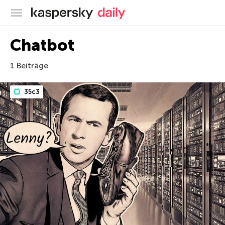
Offizieller Blog von Kaspersky
Chatbot
1 Beiträge
35c3