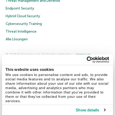
Threat Management and Defense
Endpoint Security
Hybrid Cloud Security
Cybersecurity Training
Threat Intelligence
Alle Lösungen
© 2026 AO Kaspersky Lab. Alle Rechte vorbehalten.
Impressum
Datenschutzrichtlinie
Lizenzvereinbarung B2C
Lizenzvereinbarung B2B
Anmeldung zum Business-Newsletter
Anmeldung zum Newsletter für B2B-Vertriebspartner
Cookies
This website uses cookies
We use cookies to personalise content and ads, to provide
social media features and to analyse our traffic. We also
Kontakt
Über uns
Partner
Blog
Weitere Informationen
share information about your use of our site with our social
Pressemitteilungen
media, advertising and analytics partners who may
combine it with other information that you’ve provided to
them or that they’ve collected from your use of their
Securelist
Eugene Personal Blog
Enzyklopädie
services.
Show details