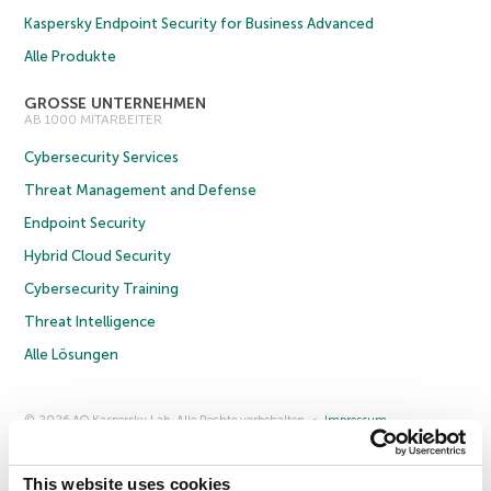
Kaspersky Endpoint Security for Business Advanced
Alle Produkte
GROSSE UNTERNEHMEN
AB 1000 MITARBEITER
Cybersecurity Services
Threat Management and Defense
Endpoint Security
Hybrid Cloud Security
Cybersecurity Training
Threat Intelligence
Alle Lösungen
© 2026 AO Kaspersky Lab. Alle Rechte vorbehalten.
Impressum
Datenschutzrichtlinie
Lizenzvereinbarung B2C
Lizenzvereinbarung B2B
Anmeldung zum Business-Newsletter
Anmeldung zum Newsletter für B2B-Vertriebspartner
Cookies
This website uses cookies