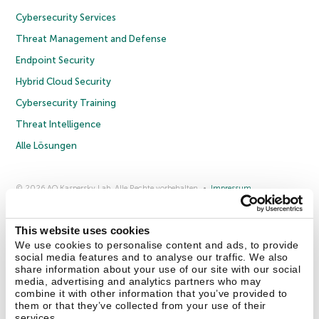
Cybersecurity Services
Threat Management and Defense
Endpoint Security
Hybrid Cloud Security
Cybersecurity Training
Threat Intelligence
Alle Lösungen
© 2026 AO Kaspersky Lab. Alle Rechte vorbehalten.
Impressum
Datenschutzrichtlinie
Lizenzvereinbarung B2C
Lizenzvereinbarung B2B
Anmeldung zum Business-Newsletter
Anmeldung zum Newsletter für B2B-Vertriebspartner
Cookies
This website uses cookies
We use cookies to personalise content and ads, to provide
social media features and to analyse our traffic. We also
Kontakt
Über uns
Partner
Blog
Weitere Informationen
share information about your use of our site with our social
Pressemitteilungen
media, advertising and analytics partners who may
combine it with other information that you’ve provided to
them or that they’ve collected from your use of their
Securelist
Eugene Personal Blog
Enzyklopädie
services.