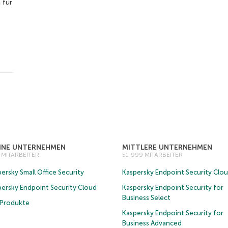
 für
EINE UNTERNEHMEN
MITTLERE UNTERNEHMEN
0 MITARBEITER
51-999 MITARBEITER
ersky Small Office Security
Kaspersky Endpoint Security Clo
persky Endpoint Security Cloud
Kaspersky Endpoint Security for
Business Select
e Produkte
Kaspersky Endpoint Security for
Business Advanced