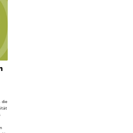
n
 die
ität
s
n