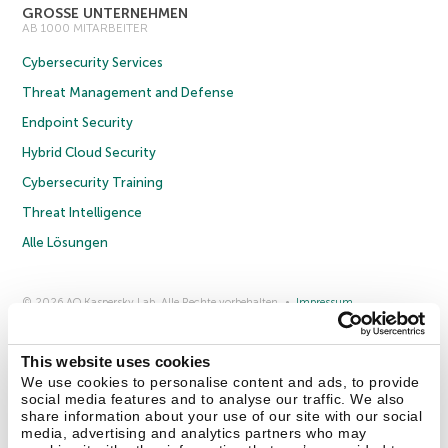
GROSSE UNTERNEHMEN
AB 1000 MITARBEITER
Cybersecurity Services
Threat Management and Defense
Endpoint Security
Hybrid Cloud Security
Cybersecurity Training
Threat Intelligence
Alle Lösungen
© 2026 AO Kaspersky Lab. Alle Rechte vorbehalten.
Impressum
Datenschutzrichtlinie
Lizenzvereinbarung B2C
Lizenzvereinbarung B2B
Anmeldung zum Business-Newsletter
Anmeldung zum Newsletter für B2B-Vertriebspartner
Cookies
This website uses cookies
We use cookies to personalise content and ads, to provide
social media features and to analyse our traffic. We also
Kontakt
Über uns
Partner
Blog
Weitere Informationen
share information about your use of our site with our social
Pressemitteilungen
media, advertising and analytics partners who may