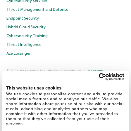
Cybersecurity Services
Threat Management and Defense
Endpoint Security
Hybrid Cloud Security
Cybersecurity Training
Threat Intelligence
Alle Lösungen
© 2026 AO Kaspersky Lab. Alle Rechte vorbehalten.
Impressum
Datenschutzrichtlinie
Lizenzvereinbarung B2C
Lizenzvereinbarung B2B
Anmeldung zum Business-Newsletter
Anmeldung zum Newsletter für B2B-Vertriebspartner
Cookies
This website uses cookies
We use cookies to personalise content and ads, to provide
social media features and to analyse our traffic. We also
Kontakt
Über uns
Partner
Blog
Weitere Informationen
share information about your use of our site with our social
Pressemitteilungen
media, advertising and analytics partners who may
combine it with other information that you’ve provided to
them or that they’ve collected from your use of their
Securelist
Eugene Personal Blog
Enzyklopädie
services.