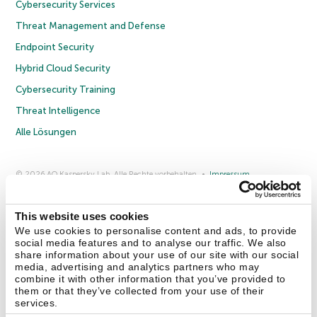
Cybersecurity Services
Threat Management and Defense
Endpoint Security
Hybrid Cloud Security
Cybersecurity Training
Threat Intelligence
Alle Lösungen
© 2026 AO Kaspersky Lab. Alle Rechte vorbehalten.
Impressum
Datenschutzrichtlinie
Lizenzvereinbarung B2C
Lizenzvereinbarung B2B
Anmeldung zum Business-Newsletter
Anmeldung zum Newsletter für B2B-Vertriebspartner
Cookies
This website uses cookies
We use cookies to personalise content and ads, to provide
social media features and to analyse our traffic. We also
Kontakt
Über uns
Partner
Blog
Weitere Informationen
share information about your use of our site with our social
Pressemitteilungen
media, advertising and analytics partners who may
combine it with other information that you’ve provided to
them or that they’ve collected from your use of their
Securelist
Eugene Personal Blog
Enzyklopädie
services.