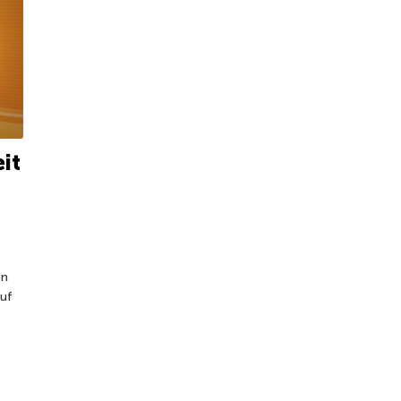
it
en
auf