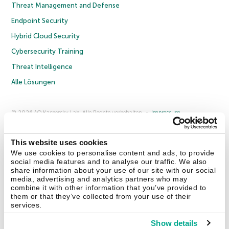
Threat Management and Defense
Endpoint Security
Hybrid Cloud Security
Cybersecurity Training
Threat Intelligence
Alle Lösungen
© 2026 AO Kaspersky Lab. Alle Rechte vorbehalten.
Impressum
Datenschutzrichtlinie
Lizenzvereinbarung B2C
Lizenzvereinbarung B2B
Anmeldung zum Business-Newsletter
Anmeldung zum Newsletter für B2B-Vertriebspartner
Cookies
This website uses cookies
We use cookies to personalise content and ads, to provide
social media features and to analyse our traffic. We also
Kontakt
Über uns
Partner
Blog
Weitere Informationen
share information about your use of our site with our social
Pressemitteilungen
media, advertising and analytics partners who may
combine it with other information that you’ve provided to
them or that they’ve collected from your use of their
Securelist
Eugene Personal Blog
Enzyklopädie
services.
Show details