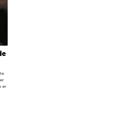
de
rte
er
e er