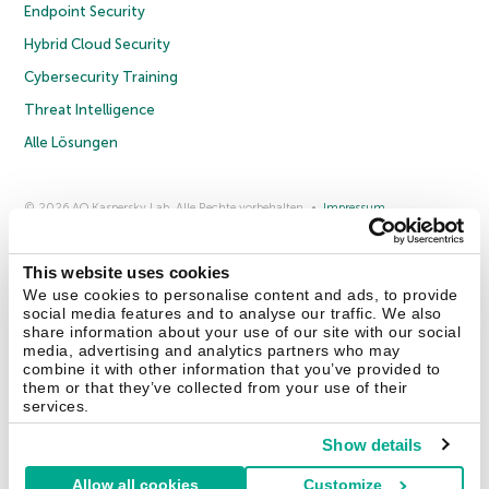
Endpoint Security
Hybrid Cloud Security
Cybersecurity Training
Threat Intelligence
Alle Lösungen
© 2026 AO Kaspersky Lab. Alle Rechte vorbehalten.
Impressum
Datenschutzrichtlinie
Lizenzvereinbarung B2C
Lizenzvereinbarung B2B
Anmeldung zum Business-Newsletter
Anmeldung zum Newsletter für B2B-Vertriebspartner
Cookies
This website uses cookies
We use cookies to personalise content and ads, to provide
social media features and to analyse our traffic. We also
Kontakt
Über uns
Partner
Blog
Weitere Informationen
share information about your use of our site with our social
Pressemitteilungen
media, advertising and analytics partners who may
combine it with other information that you’ve provided to
them or that they’ve collected from your use of their
Securelist
Eugene Personal Blog
Enzyklopädie
services.
Show details
Allow all cookies
Customize