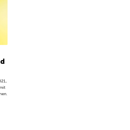
nd
021,
mit
nen.