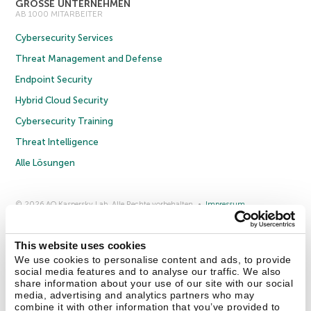
GROSSE UNTERNEHMEN
AB 1000 MITARBEITER
Cybersecurity Services
Threat Management and Defense
Endpoint Security
Hybrid Cloud Security
Cybersecurity Training
Threat Intelligence
Alle Lösungen
© 2026 AO Kaspersky Lab. Alle Rechte vorbehalten.
Impressum
Datenschutzrichtlinie
Lizenzvereinbarung B2C
Lizenzvereinbarung B2B
Anmeldung zum Business-Newsletter
Anmeldung zum Newsletter für B2B-Vertriebspartner
Cookies
This website uses cookies
We use cookies to personalise content and ads, to provide
social media features and to analyse our traffic. We also
Kontakt
Über uns
Partner
Blog
Weitere Informationen
share information about your use of our site with our social
Pressemitteilungen
media, advertising and analytics partners who may
combine it with other information that you’ve provided to