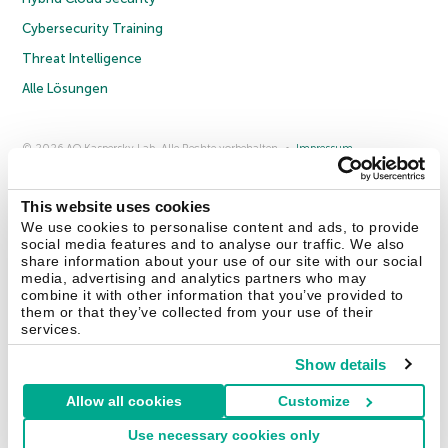
Cybersecurity Training
Threat Intelligence
Alle Lösungen
© 2026 AO Kaspersky Lab. Alle Rechte vorbehalten.
Impressum
Datenschutzrichtlinie
Lizenzvereinbarung B2C
Lizenzvereinbarung B2B
Anmeldung zum Business-Newsletter
Anmeldung zum Newsletter für B2B-Vertriebspartner
Cookies
This website uses cookies
We use cookies to personalise content and ads, to provide
social media features and to analyse our traffic. We also
Kontakt
Über uns
Partner
Blog
Weitere Informationen
share information about your use of our site with our social
Pressemitteilungen
media, advertising and analytics partners who may
combine it with other information that you’ve provided to
them or that they’ve collected from your use of their
Securelist
Eugene Personal Blog
Enzyklopädie
services.
Show details
Allow all cookies
Customize
Deutschland & Schweiz
Use necessary cookies only