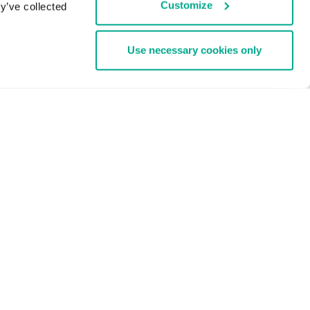
Customize
y’ve collected
Use necessary cookies only
GROSSE UNTERNEHMEN
AB 1000 MITARBEITER
ud
Cybersecurity Services
Threat Management and Defense
Endpoint Security
Hybrid Cloud Security
Cybersecurity Training
Threat Intelligence
Alle Lösungen