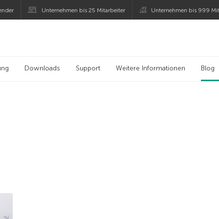
ender
Unternehmen bis 25 Mitarbeiter
Unternehmen bis 999 Mit
 Kaspersky
ung
Downloads
Support
Weitere Informationen
Blog