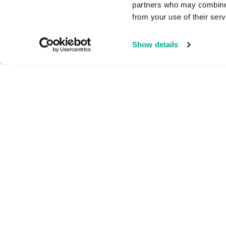
partners who may combine i
from your use of their serv
Show details
LÖSUNGEN FÜR HEIMANWENDER
KL
1-5
Kaspersky Standard
Kasp
Kaspersky Plus
Kas
Kaspersky Premium
All
Alle Lösungen