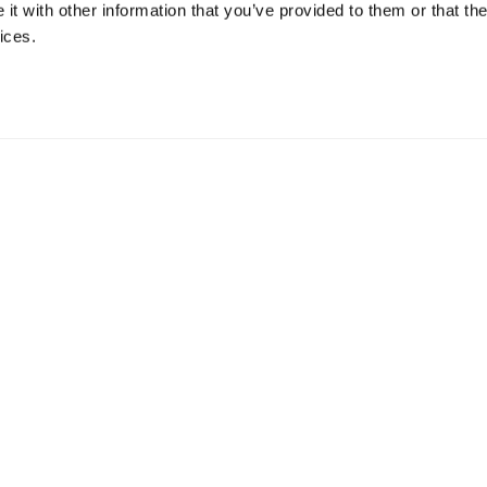
t with other information that you’ve provided to them or that the
ices.
EINE UNTERNEHMEN
MITTLERE UNTERNEHMEN
0 MITARBEITER
51-999 MITARBEITER
ersky Small Office Security
Kaspersky Endpoint Security Clo
persky Endpoint Security Cloud
Kaspersky Endpoint Security for
Business Select
e Produkte
Kaspersky Endpoint Security for
Business Advanced
Alle Produkte