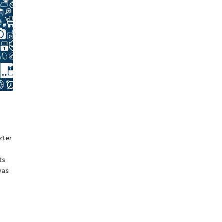
zter
ts
was