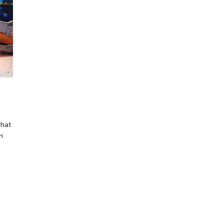
 hat
n