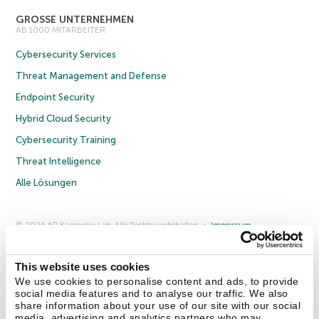
GROSSE UNTERNEHMEN
AB 1000 MITARBEITER
Cybersecurity Services
Threat Management and Defense
Endpoint Security
Hybrid Cloud Security
Cybersecurity Training
Threat Intelligence
Alle Lösungen
© 2026 AO Kaspersky Lab. Alle Rechte vorbehalten.
Impressum
Datenschutzrichtlinie
Lizenzvereinbarung B2C
Lizenzvereinbarung B2B
Anmeldung zum Business-Newsletter
Anmeldung zum Newsletter für B2B-Vertriebspartner
Cookies
This website uses cookies
We use cookies to personalise content and ads, to provide
social media features and to analyse our traffic. We also
Kontakt
Über uns
Partner
Blog
Weitere Informationen
share information about your use of our site with our social
Pressemitteilungen
media, advertising and analytics partners who may