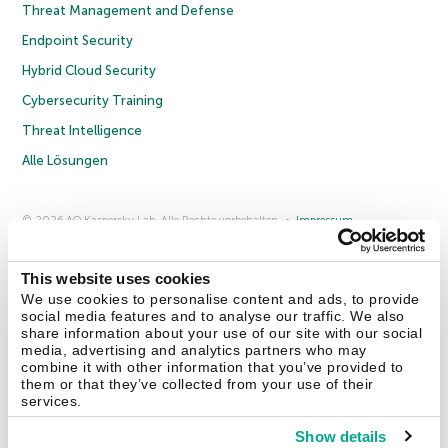
Threat Management and Defense
Endpoint Security
Hybrid Cloud Security
Cybersecurity Training
Threat Intelligence
Alle Lösungen
© 2026 AO Kaspersky Lab. Alle Rechte vorbehalten.
Impressum
Datenschutzrichtlinie
Lizenzvereinbarung B2C
Lizenzvereinbarung B2B
Anmeldung zum Business-Newsletter
Anmeldung zum Newsletter für B2B-Vertriebspartner
Cookies
This website uses cookies
We use cookies to personalise content and ads, to provide
social media features and to analyse our traffic. We also
Kontakt
Über uns
Partner
Blog
Weitere Informationen
share information about your use of our site with our social
Pressemitteilungen
media, advertising and analytics partners who may
combine it with other information that you’ve provided to
them or that they’ve collected from your use of their
Securelist
Eugene Personal Blog
Enzyklopädie
services.
Show details