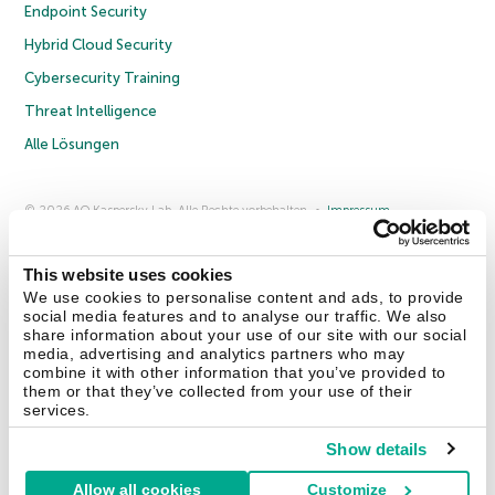
Endpoint Security
Hybrid Cloud Security
Cybersecurity Training
Threat Intelligence
Alle Lösungen
© 2026 AO Kaspersky Lab. Alle Rechte vorbehalten.
Impressum
Datenschutzrichtlinie
Lizenzvereinbarung B2C
Lizenzvereinbarung B2B
Anmeldung zum Business-Newsletter
Anmeldung zum Newsletter für B2B-Vertriebspartner
Cookies
This website uses cookies
We use cookies to personalise content and ads, to provide
social media features and to analyse our traffic. We also
Kontakt
Über uns
Partner
Blog
Weitere Informationen
share information about your use of our site with our social
Pressemitteilungen
media, advertising and analytics partners who may
combine it with other information that you’ve provided to
them or that they’ve collected from your use of their
Securelist
Eugene Personal Blog
Enzyklopädie
services.
Show details
Allow all cookies
Customize